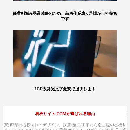
経費削減&品質確保のため、高所作業車&足場が自社持ち
です
LED系発光文字激安で提供します
看板サイト.COMが選ばれる理由
東海3県の看板制作・デザイン、設置/施工/工事なら名古屋の看板サ