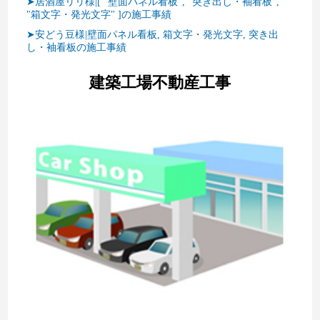
➤居酒屋リリ様|[ "壁面パネル看板", "突き出し・袖看板",
"箱文字・発光文字" ]の施工事績
➤安どう豆様|壁面パネル看板, 箱文字・発光文字, 突き出
し・袖看板の施工事績
建築工場不動産工事