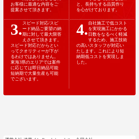
お客様に最適な内容をご
と、長持ちする品質作り
提案させて頂きます。
を心がけております。
3.
スピード対応/スピ
4.
自社施工で低コスト
ード納品ご要望の納
を実現施工にかかる
期に対して最大限答
日数をなるべく軽減
えさせて頂きます。
するため、施工技術
スピード対応だからとい
の高いスタッフが対応い
ってクオリティーが下が
たします。これにより短
るわけではありません。
納期低コストを実現しま
東海3県のエリアでは案件
した。
に応じては即日納品可能
短納期で大量生産も可能
でございます。