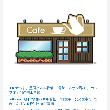
➤makaji様|[ "壁面パネル看板", "電飾・ネオン看板", "カル
プ文字" ]の施工事績
➤the earth様|[ "壁面パネル看板", "箱文字・発光文字", "電
飾・ネオン看板" ]の施工事績