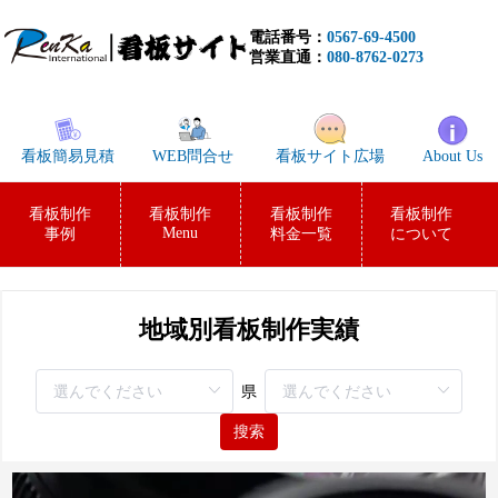
電話番号：
0567-69-4500
営業直通：
080-8762-0273
看板簡易見積
WEB問合せ
看板サイト広場
About Us
看板制作
看板制作
看板制作
看板制作
Menu
事例
料金一覧
について
地域別看板制作実績
県
搜索