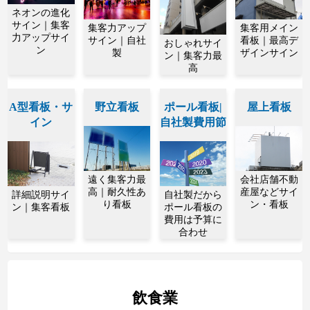
ネオンの進化
サイン｜集客
集客力アップ
集客用メイン
力アップサイ
サイン｜自社
看板｜最高デ
おしゃれサイ
ン
製
ザインサイン
ン｜集客力最
高
A型看板・サ
野立看板
ポール看板|
屋上看板
イン
自社製費用節
遠く集客力最
会社店舗不動
高｜耐久性あ
産屋などサイ
詳細説明サイ
自社製だから
り看板
ン・看板
ン｜集客看板
ポール看板の
費用は予算に
合わせ
飲食業