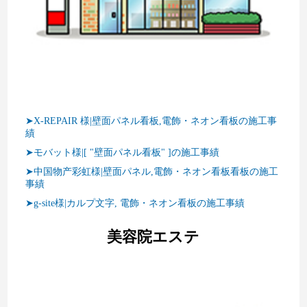
➤X-REPAIR 様|壁面パネル看板,電飾・ネオン看板の施工事
績
➤モバット様|[ "壁面パネル看板" ]の施工事績
➤中国物产彩虹様|壁面パネル,電飾・ネオン看板看板の施工
事績
➤g-site様|カルプ文字, 電飾・ネオン看板の施工事績
美容院エステ