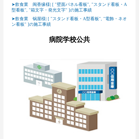
➤飲食業 闽香缘様| [ "壁面パネル看板", "スタンド看板・A
型看板", "箱文字・発光文字" ]の施工事績
➤飲食業 锅屋様| [ "スタンド看板・A型看板", "電飾・ネオ
ン看板" ]の施工事績
病院学校公共