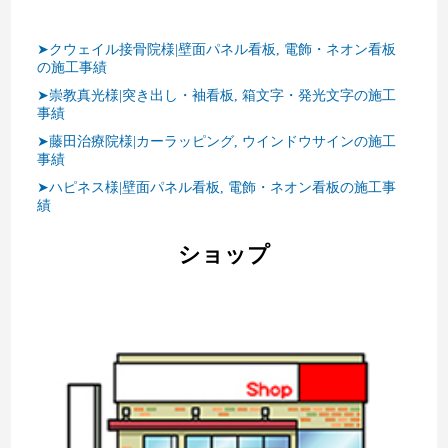
➤クウェイル接骨院様|壁面パネル看板, 電飾・ネオン看板
の施工事績
➤崇教真光様|突き出し・袖看板, 箱文字・発光文字の施工
事績
➤藤田治療院様|カーラッピング, ウインドウサインの施工
事績
➤ハピネス様|壁面パネル看板, 電飾・ネオン看板の施工事
績
ショップ