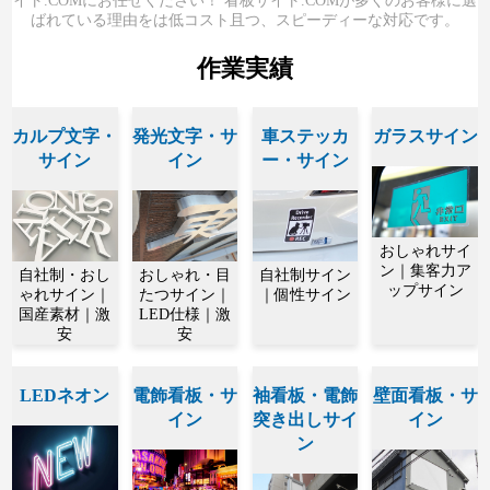
イト.COMにお任せください！ 看板サイト.COMが多くのお客様に選
ばれている理由をは低コスト且つ、スピーディーな対応です。
作業実績
カルプ文字・
発光文字・サ
車ステッカ
ガラスサイン
サイン
イン
ー・サイン
おしゃれサイ
ン｜集客力ア
自社制・おし
おしゃれ・目
自社制サイン
ップサイン
ゃれサイン｜
たつサイン｜
｜個性サイン
国産素材｜激
LED仕様｜激
安
安
LEDネオン
電飾看板・サ
袖看板・電飾
壁面看板・サ
イン
突き出しサイ
イン
ン