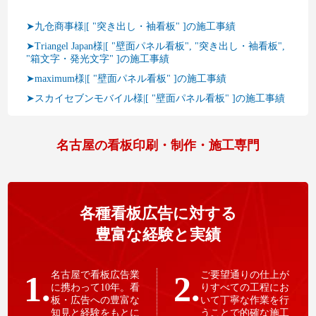
➤九仓商事様|[ "突き出し・袖看板" ]の施工事績
➤Triangel Japan様|[ "壁面パネル看板", "突き出し・袖看板",
"箱文字・発光文字" ]の施工事績
➤maximum様|[ "壁面パネル看板" ]の施工事績
➤スカイセブンモバイル様|[ "壁面パネル看板" ]の施工事績
名古屋の看板印刷・制作・施工専門
各種看板広告に対する
豊富な経験と実績
1.
名古屋で看板広告業
2.
ご要望通りの仕上が
に携わって10年。看
りすべての工程にお
板・広告への豊富な
いて丁寧な作業を行
知見と経験をもとに
うことで的確な施工