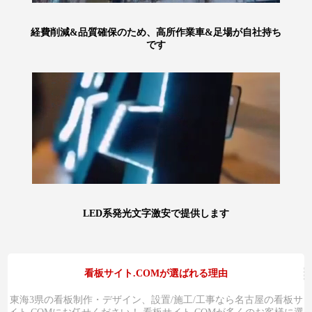
経費削減&品質確保のため、高所作業車&足場が自社持ち
です
LED系発光文字激安で提供します
看板サイト.COMが選ばれる理由
東海3県の看板制作・デザイン、設置/施工/工事なら名古屋の看板サ