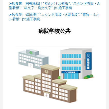
➤飲食業 闽香缘様| [ "壁面パネル看板", "スタンド看板・A
型看板", "箱文字・発光文字" ]の施工事績
➤飲食業 锅屋様| [ "スタンド看板・A型看板", "電飾・ネオ
ン看板" ]の施工事績
病院学校公共