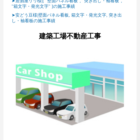
➤居酒屋リリ様|[ "壁面パネル看板", "突き出し・袖看板",
"箱文字・発光文字" ]の施工事績
➤安どう豆様|壁面パネル看板, 箱文字・発光文字, 突き出
し・袖看板の施工事績
建築工場不動産工事