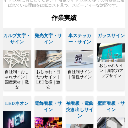
イト.COMにお任せください！ 看板サイト.COMが多くのお客様に選
ばれている理由をは低コスト且つ、スピーディーな対応です。
作業実績
カルプ文字・
発光文字・サ
車ステッカ
ガラスサイン
サイン
イン
ー・サイン
おしゃれサイ
ン｜集客力ア
自社制・おし
おしゃれ・目
自社制サイン
ップサイン
ゃれサイン｜
たつサイン｜
｜個性サイン
国産素材｜激
LED仕様｜激
安
安
LEDネオン
電飾看板・サ
袖看板・電飾
壁面看板・サ
イン
突き出しサイ
イン
ン