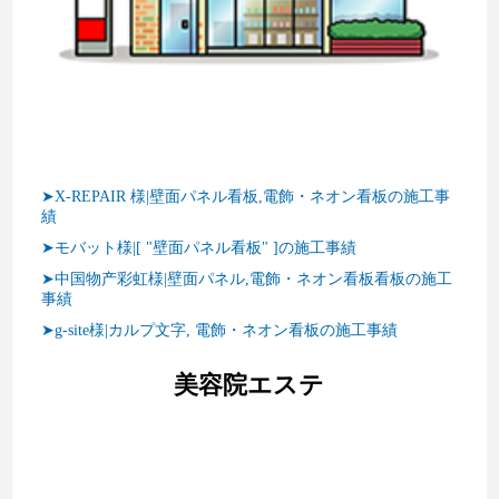
➤X-REPAIR 様|壁面パネル看板,電飾・ネオン看板の施工事
績
➤モバット様|[ "壁面パネル看板" ]の施工事績
➤中国物产彩虹様|壁面パネル,電飾・ネオン看板看板の施工
事績
➤g-site様|カルプ文字, 電飾・ネオン看板の施工事績
美容院エステ