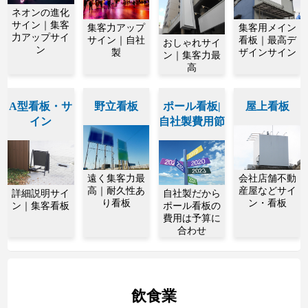
ネオンの進化
サイン｜集客
集客力アップ
集客用メイン
力アップサイ
サイン｜自社
看板｜最高デ
おしゃれサイ
ン
製
ザインサイン
ン｜集客力最
高
A型看板・サ
野立看板
ポール看板|
屋上看板
イン
自社製費用節
遠く集客力最
会社店舗不動
高｜耐久性あ
産屋などサイ
詳細説明サイ
自社製だから
り看板
ン・看板
ン｜集客看板
ポール看板の
費用は予算に
合わせ
飲食業