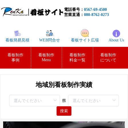
電話番号：
0567-69-4500
営業直通：
080-8762-0273
看板簡易見積
WEB問合せ
看板サイト広場
About Us
看板制作
看板制作
看板制作
看板制作
Menu
事例
料金一覧
について
地域別看板制作実績
県
搜索