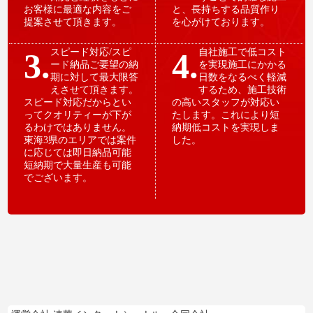
お客様に最適な内容をご
と、長持ちする品質作り
提案させて頂きます。
を心がけております。
3.
スピード対応/スピ
4.
自社施工で低コスト
ード納品ご要望の納
を実現施工にかかる
期に対して最大限答
日数をなるべく軽減
えさせて頂きます。
するため、施工技術
スピード対応だからとい
の高いスタッフが対応い
ってクオリティーが下が
たします。これにより短
るわけではありません。
納期低コストを実現しま
東海3県のエリアでは案件
した。
に応じては即日納品可能
短納期で大量生産も可能
でございます。