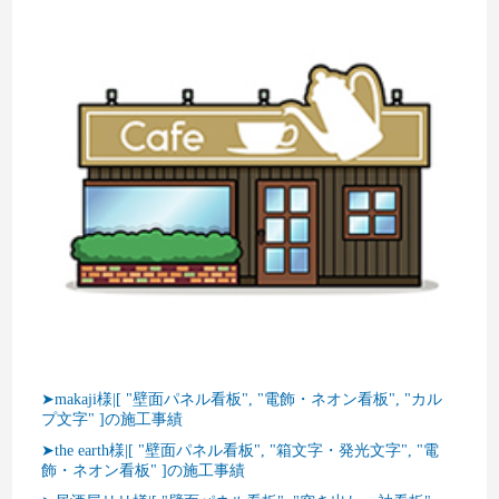
➤makaji様|[ "壁面パネル看板", "電飾・ネオン看板", "カル
プ文字" ]の施工事績
➤the earth様|[ "壁面パネル看板", "箱文字・発光文字", "電
飾・ネオン看板" ]の施工事績