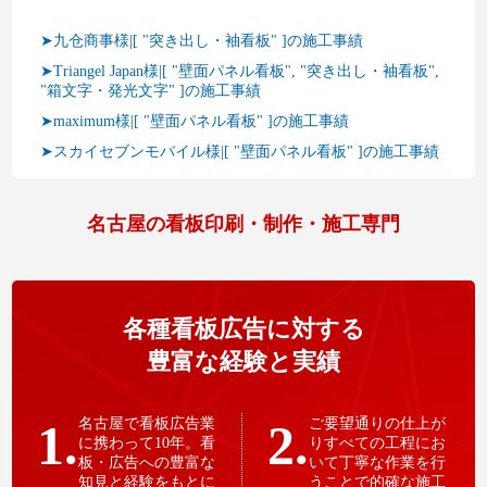
➤九仓商事様|[ "突き出し・袖看板" ]の施工事績
➤Triangel Japan様|[ "壁面パネル看板", "突き出し・袖看板",
"箱文字・発光文字" ]の施工事績
➤maximum様|[ "壁面パネル看板" ]の施工事績
➤スカイセブンモバイル様|[ "壁面パネル看板" ]の施工事績
名古屋の看板印刷・制作・施工専門
各種看板広告に対する
豊富な経験と実績
1.
名古屋で看板広告業
2.
ご要望通りの仕上が
に携わって10年。看
りすべての工程にお
板・広告への豊富な
いて丁寧な作業を行
知見と経験をもとに
うことで的確な施工