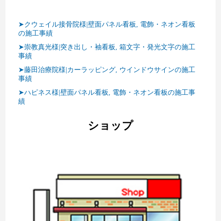
➤クウェイル接骨院様|壁面パネル看板, 電飾・ネオン看板
の施工事績
➤崇教真光様|突き出し・袖看板, 箱文字・発光文字の施工
事績
➤藤田治療院様|カーラッピング, ウインドウサインの施工
事績
➤ハピネス様|壁面パネル看板, 電飾・ネオン看板の施工事
績
ショップ