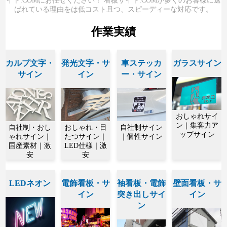
イト.COMにお任せください！ 看板サイト.COMが多くのお客様に選
ばれている理由をは低コスト且つ、スピーディーな対応です。
作業実績
カルプ文字・
発光文字・サ
車ステッカ
ガラスサイン
サイン
イン
ー・サイン
おしゃれサイ
ン｜集客力ア
自社制・おし
おしゃれ・目
自社制サイン
ップサイン
ゃれサイン｜
たつサイン｜
｜個性サイン
国産素材｜激
LED仕様｜激
安
安
LEDネオン
電飾看板・サ
袖看板・電飾
壁面看板・サ
イン
突き出しサイ
イン
ン