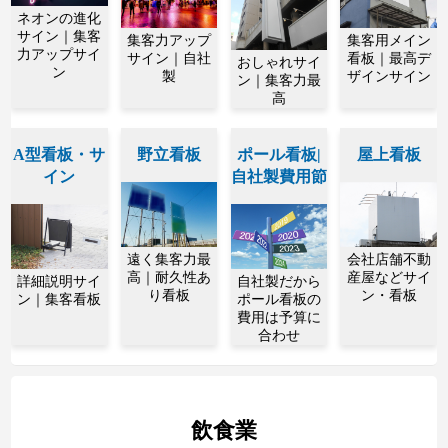
ネオンの進化
サイン｜集客
集客力アップ
集客用メイン
力アップサイ
サイン｜自社
看板｜最高デ
おしゃれサイ
ン
製
ザインサイン
ン｜集客力最
高
A型看板・サ
野立看板
ポール看板|
屋上看板
イン
自社製費用節
遠く集客力最
会社店舗不動
高｜耐久性あ
産屋などサイ
詳細説明サイ
自社製だから
り看板
ン・看板
ン｜集客看板
ポール看板の
費用は予算に
合わせ
飲食業