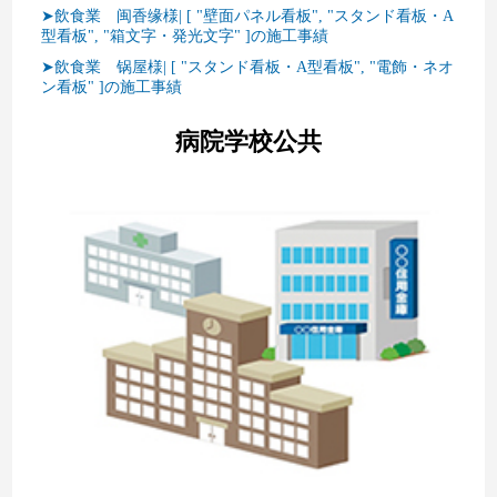
➤飲食業 闽香缘様| [ "壁面パネル看板", "スタンド看板・A
型看板", "箱文字・発光文字" ]の施工事績
➤飲食業 锅屋様| [ "スタンド看板・A型看板", "電飾・ネオ
ン看板" ]の施工事績
病院学校公共