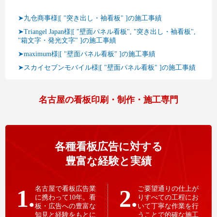
➤九仓商事様|[ "突き出し・袖看板" ]の施工事績
➤Triangel Japan様|[ "壁面パネル看板", "突き出し・袖看板",
"箱文字・発光文字" ]の施工事績
➤maximum様|[ "壁面パネル看板" ]の施工事績
➤スカイセブンモバイル様|[ "壁面パネル看板" ]の施工事績
名古屋の看板印刷・制作・施工専門
各種看板広告に対する
豊富な経験と実績
1.
名古屋で看板広告業
2.
ご要望通りの仕上が
に携わって10年。看
りすべての工程にお
板・広告への豊富な
いて丁寧な作業を行
知見と経験をもとに
うことで的確な施工