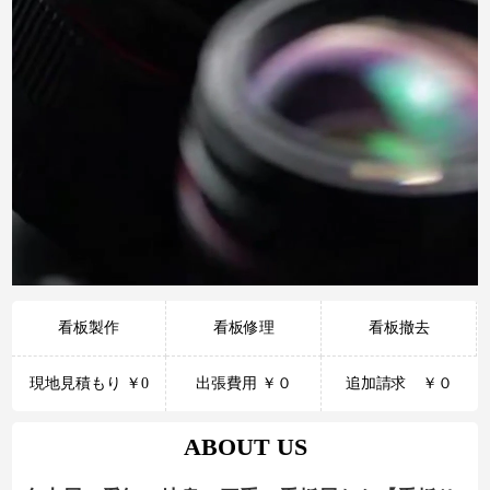
看板製作
看板修理
看板撤去
現地見積もり ￥0
出張費用 ￥０
追加請求 ￥０
ABOUT US