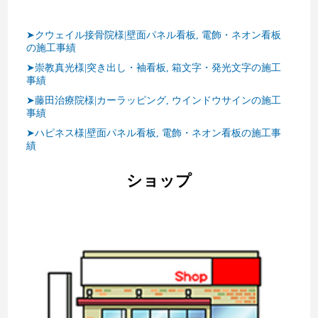
➤クウェイル接骨院様|壁面パネル看板, 電飾・ネオン看板
の施工事績
➤崇教真光様|突き出し・袖看板, 箱文字・発光文字の施工
事績
➤藤田治療院様|カーラッピング, ウインドウサインの施工
事績
➤ハピネス様|壁面パネル看板, 電飾・ネオン看板の施工事
績
ショップ