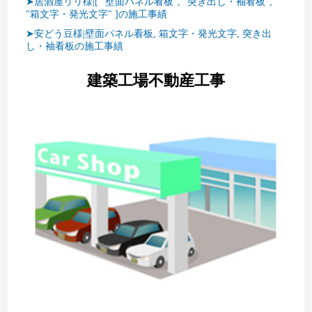
➤居酒屋リリ様|[ "壁面パネル看板", "突き出し・袖看板",
"箱文字・発光文字" ]の施工事績
➤安どう豆様|壁面パネル看板, 箱文字・発光文字, 突き出
し・袖看板の施工事績
建築工場不動産工事