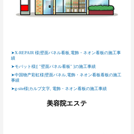
➤X-REPAIR 様|壁面パネル看板,電飾・ネオン看板の施工事
績
➤モバット様|[ "壁面パネル看板" ]の施工事績
➤中国物产彩虹様|壁面パネル,電飾・ネオン看板看板の施工
事績
➤g-site様|カルプ文字, 電飾・ネオン看板の施工事績
美容院エステ