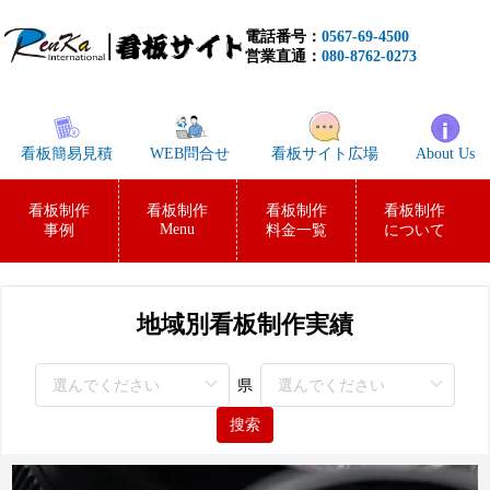
電話番号：
0567-69-4500
営業直通：
080-8762-0273
看板簡易見積
WEB問合せ
看板サイト広場
About Us
看板制作
看板制作
看板制作
看板制作
Menu
事例
料金一覧
について
地域別看板制作実績
県
搜索