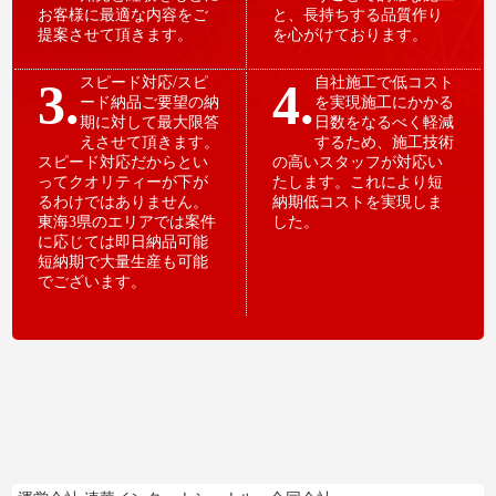
お客様に最適な内容をご
と、長持ちする品質作り
提案させて頂きます。
を心がけております。
3.
スピード対応/スピ
4.
自社施工で低コスト
ード納品ご要望の納
を実現施工にかかる
期に対して最大限答
日数をなるべく軽減
えさせて頂きます。
するため、施工技術
スピード対応だからとい
の高いスタッフが対応い
ってクオリティーが下が
たします。これにより短
るわけではありません。
納期低コストを実現しま
東海3県のエリアでは案件
した。
に応じては即日納品可能
短納期で大量生産も可能
でございます。