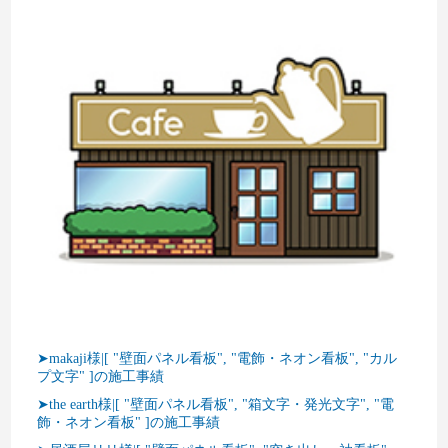
➤makaji様|[ "壁面パネル看板", "電飾・ネオン看板", "カル
プ文字" ]の施工事績
➤the earth様|[ "壁面パネル看板", "箱文字・発光文字", "電
飾・ネオン看板" ]の施工事績