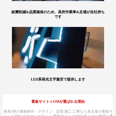
経費削減&品質確保のため、高所作業車&足場が自社持ち
です
LED系発光文字激安で提供します
看板サイト.COMが選ばれる理由
東海3県の看板制作・デザイン、設置/施工/工事なら名古屋の看板サ