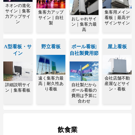
ネオンの進化
サイン｜集客
集客力アップ
集客用メイン
力アップサイ
サイン｜自社
看板｜最高デ
おしゃれサイ
ン
製
ザインサイン
ン｜集客力最
高
A型看板・サ
野立看板
ポール看板|
屋上看板
イン
自社製費用節
遠く集客力最
会社店舗不動
高｜耐久性あ
産屋などサイ
詳細説明サイ
自社製だから
り看板
ン・看板
ン｜集客看板
ポール看板の
費用は予算に
合わせ
飲食業