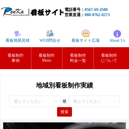
電話番号：
0567-69-4500
営業直通：
080-8762-0273
看板簡易見積
WEB問合せ
看板サイト広場
About Us
看板制作
看板制作
看板制作
看板制作
Menu
事例
料金一覧
について
地域別看板制作実績
県
搜索