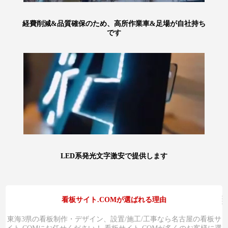
経費削減&品質確保のため、高所作業車&足場が自社持ち
です
LED系発光文字激安で提供します
看板サイト.COMが選ばれる理由
東海3県の看板制作・デザイン、設置/施工/工事なら名古屋の看板サ