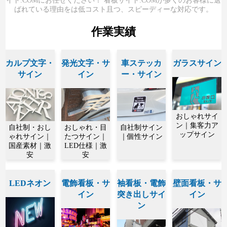
イト.COMにお任せください！ 看板サイト.COMが多くのお客様に選
ばれている理由をは低コスト且つ、スピーディーな対応です。
作業実績
カルプ文字・
発光文字・サ
車ステッカ
ガラスサイン
サイン
イン
ー・サイン
おしゃれサイ
ン｜集客力ア
自社制・おし
おしゃれ・目
自社制サイン
ップサイン
ゃれサイン｜
たつサイン｜
｜個性サイン
国産素材｜激
LED仕様｜激
安
安
LEDネオン
電飾看板・サ
袖看板・電飾
壁面看板・サ
イン
突き出しサイ
イン
ン