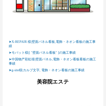
➤X-REPAIR 様|壁面パネル看板,電飾・ネオン看板の施工事
績
➤モバット様|[ "壁面パネル看板" ]の施工事績
➤中国物产彩虹様|壁面パネル,電飾・ネオン看板看板の施工
事績
➤g-site様|カルプ文字, 電飾・ネオン看板の施工事績
美容院エステ