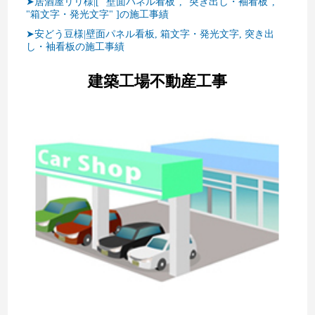
➤居酒屋リリ様|[ "壁面パネル看板", "突き出し・袖看板",
"箱文字・発光文字" ]の施工事績
➤安どう豆様|壁面パネル看板, 箱文字・発光文字, 突き出
し・袖看板の施工事績
建築工場不動産工事