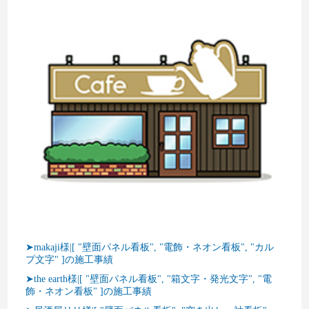
➤makaji様|[ "壁面パネル看板", "電飾・ネオン看板", "カル
プ文字" ]の施工事績
➤the earth様|[ "壁面パネル看板", "箱文字・発光文字", "電
飾・ネオン看板" ]の施工事績