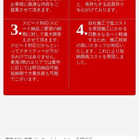
お客様に最適な内容をご
と、長持ちする品質作り
提案させて頂きます。
を心がけております。
3.
スピード対応/スピ
4.
自社施工で低コスト
ード納品ご要望の納
を実現施工にかかる
期に対して最大限答
日数をなるべく軽減
えさせて頂きます。
するため、施工技術
スピード対応だからとい
の高いスタッフが対応い
ってクオリティーが下が
たします。これにより短
るわけではありません。
納期低コストを実現しま
東海3県のエリアでは案件
した。
に応じては即日納品可能
短納期で大量生産も可能
でございます。