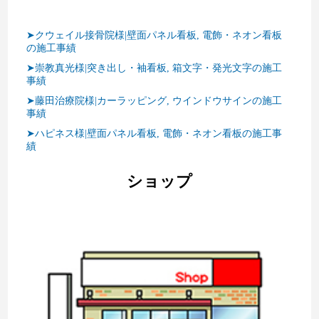
➤クウェイル接骨院様|壁面パネル看板, 電飾・ネオン看板
の施工事績
➤崇教真光様|突き出し・袖看板, 箱文字・発光文字の施工
事績
➤藤田治療院様|カーラッピング, ウインドウサインの施工
事績
➤ハピネス様|壁面パネル看板, 電飾・ネオン看板の施工事
績
ショップ