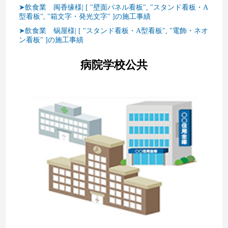
➤飲食業 闽香缘様| [ "壁面パネル看板", "スタンド看板・A
型看板", "箱文字・発光文字" ]の施工事績
➤飲食業 锅屋様| [ "スタンド看板・A型看板", "電飾・ネオ
ン看板" ]の施工事績
病院学校公共