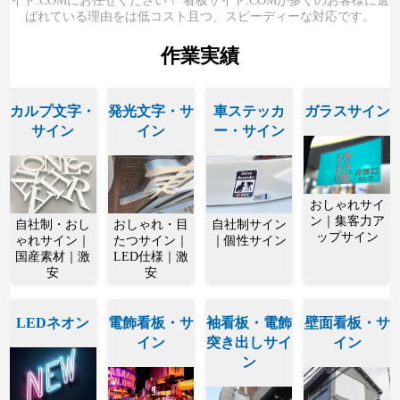
イト.COMにお任せください！ 看板サイト.COMが多くのお客様に選
ばれている理由をは低コスト且つ、スピーディーな対応です。
作業実績
カルプ文字・
発光文字・サ
車ステッカ
ガラスサイン
サイン
イン
ー・サイン
おしゃれサイ
ン｜集客力ア
自社制・おし
おしゃれ・目
自社制サイン
ップサイン
ゃれサイン｜
たつサイン｜
｜個性サイン
国産素材｜激
LED仕様｜激
安
安
LEDネオン
電飾看板・サ
袖看板・電飾
壁面看板・サ
イン
突き出しサイ
イン
ン