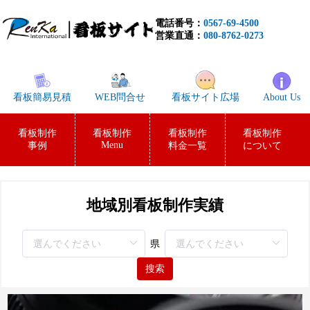
電話番号：
0567-69-4500
営業直通：
080-8762-0273
看板簡易見積
WEB問合せ
看板サイト広場
About Us
看板制作
看板制作
看板制作
看板制作
Menu
事例
料金一覧
について
地域別看板制作実績
県
搜索