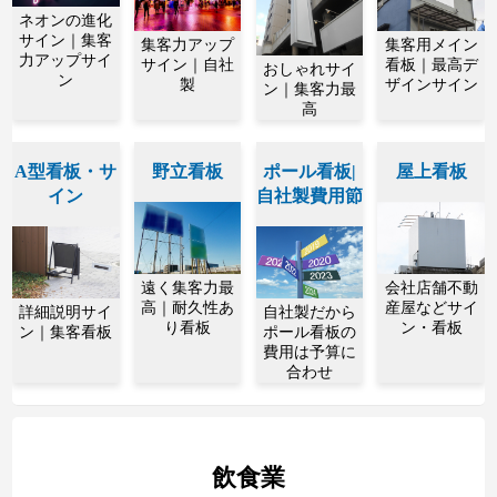
ネオンの進化
サイン｜集客
集客力アップ
集客用メイン
力アップサイ
サイン｜自社
看板｜最高デ
おしゃれサイ
ン
製
ザインサイン
ン｜集客力最
高
A型看板・サ
野立看板
ポール看板|
屋上看板
イン
自社製費用節
遠く集客力最
会社店舗不動
高｜耐久性あ
産屋などサイ
詳細説明サイ
自社製だから
り看板
ン・看板
ン｜集客看板
ポール看板の
費用は予算に
合わせ
飲食業