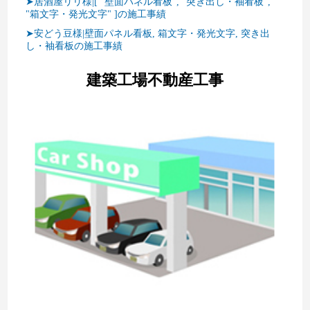
➤居酒屋リリ様|[ "壁面パネル看板", "突き出し・袖看板",
"箱文字・発光文字" ]の施工事績
➤安どう豆様|壁面パネル看板, 箱文字・発光文字, 突き出
し・袖看板の施工事績
建築工場不動産工事