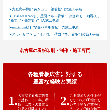
➤九仓商事様|[ "突き出し・袖看板" ]の施工事績
➤Triangel Japan様|[ "壁面パネル看板", "突き出し・袖看板",
"箱文字・発光文字" ]の施工事績
➤maximum様|[ "壁面パネル看板" ]の施工事績
➤スカイセブンモバイル様|[ "壁面パネル看板" ]の施工事績
名古屋の看板印刷・制作・施工専門
各種看板広告に対する
豊富な経験と実績
1.
名古屋で看板広告業
2.
ご要望通りの仕上が
に携わって10年。看
りすべての工程にお
板・広告への豊富な
いて丁寧な作業を行
知見と経験をもとに
うことで的確な施工