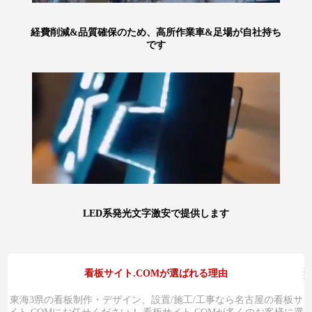
経費削減&品質確保のため、高所作業車&足場が自社持ち
です
LED系発光文字激安で提供します
看板サイト.COMが選ばれる理由
東海3県の看板制作・デザイン、設置/施工/工事なら名古屋の看板サ