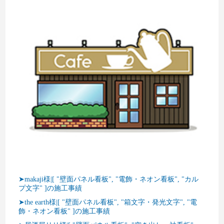
➤makaji様|[ "壁面パネル看板", "電飾・ネオン看板", "カル
プ文字" ]の施工事績
➤the earth様|[ "壁面パネル看板", "箱文字・発光文字", "電
飾・ネオン看板" ]の施工事績