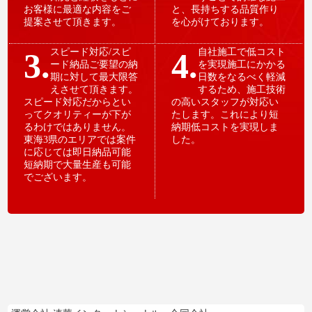
お客様に最適な内容をご
と、長持ちする品質作り
提案させて頂きます。
を心がけております。
3.
スピード対応/スピ
4.
自社施工で低コスト
ード納品ご要望の納
を実現施工にかかる
期に対して最大限答
日数をなるべく軽減
えさせて頂きます。
するため、施工技術
スピード対応だからとい
の高いスタッフが対応い
ってクオリティーが下が
たします。これにより短
るわけではありません。
納期低コストを実現しま
東海3県のエリアでは案件
した。
に応じては即日納品可能
短納期で大量生産も可能
でございます。