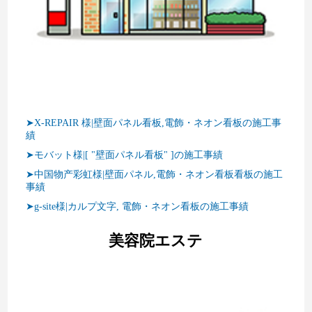
➤X-REPAIR 様|壁面パネル看板,電飾・ネオン看板の施工事
績
➤モバット様|[ "壁面パネル看板" ]の施工事績
➤中国物产彩虹様|壁面パネル,電飾・ネオン看板看板の施工
事績
➤g-site様|カルプ文字, 電飾・ネオン看板の施工事績
美容院エステ