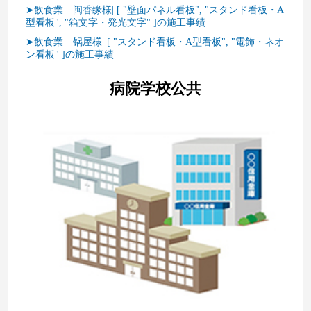
➤飲食業 闽香缘様| [ "壁面パネル看板", "スタンド看板・A
型看板", "箱文字・発光文字" ]の施工事績
➤飲食業 锅屋様| [ "スタンド看板・A型看板", "電飾・ネオ
ン看板" ]の施工事績
病院学校公共