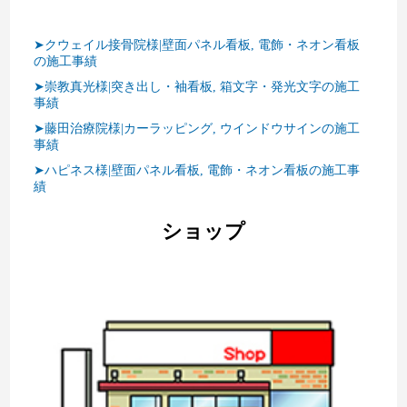
➤クウェイル接骨院様|壁面パネル看板, 電飾・ネオン看板
の施工事績
➤崇教真光様|突き出し・袖看板, 箱文字・発光文字の施工
事績
➤藤田治療院様|カーラッピング, ウインドウサインの施工
事績
➤ハピネス様|壁面パネル看板, 電飾・ネオン看板の施工事
績
ショップ