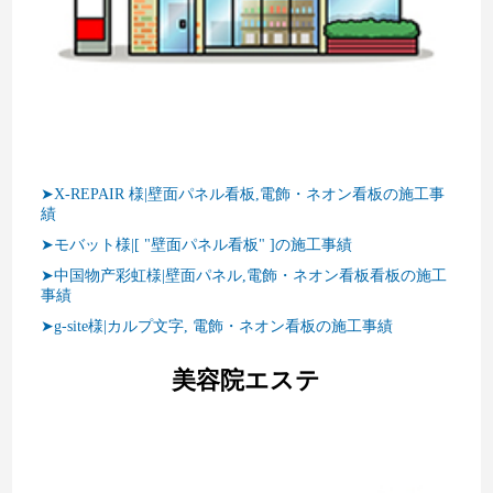
➤X-REPAIR 様|壁面パネル看板,電飾・ネオン看板の施工事
績
➤モバット様|[ "壁面パネル看板" ]の施工事績
➤中国物产彩虹様|壁面パネル,電飾・ネオン看板看板の施工
事績
➤g-site様|カルプ文字, 電飾・ネオン看板の施工事績
美容院エステ