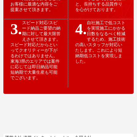
お客様に最適な内容をご
と、長持ちする品質作り
提案させて頂きます。
を心がけております。
3.
スピード対応/スピ
4.
自社施工で低コスト
ード納品ご要望の納
を実現施工にかかる
期に対して最大限答
日数をなるべく軽減
えさせて頂きます。
するため、施工技術
スピード対応だからとい
の高いスタッフが対応い
ってクオリティーが下が
たします。これにより短
るわけではありません。
納期低コストを実現しま
東海3県のエリアでは案件
した。
に応じては即日納品可能
短納期で大量生産も可能
でございます。