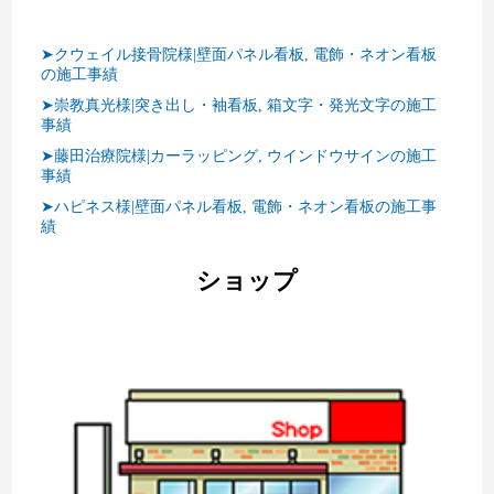
➤クウェイル接骨院様|壁面パネル看板, 電飾・ネオン看板
の施工事績
➤崇教真光様|突き出し・袖看板, 箱文字・発光文字の施工
事績
➤藤田治療院様|カーラッピング, ウインドウサインの施工
事績
➤ハピネス様|壁面パネル看板, 電飾・ネオン看板の施工事
績
ショップ