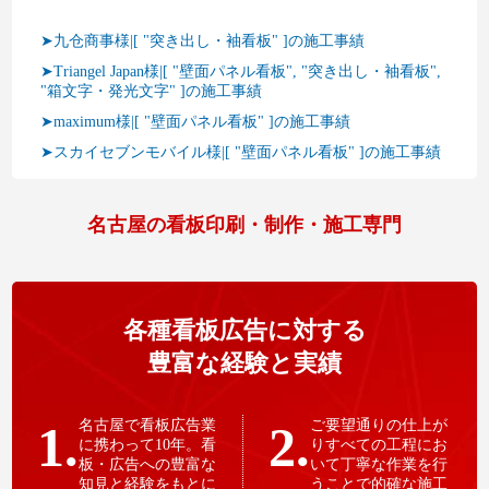
➤九仓商事様|[ "突き出し・袖看板" ]の施工事績
➤Triangel Japan様|[ "壁面パネル看板", "突き出し・袖看板",
"箱文字・発光文字" ]の施工事績
➤maximum様|[ "壁面パネル看板" ]の施工事績
➤スカイセブンモバイル様|[ "壁面パネル看板" ]の施工事績
名古屋の看板印刷・制作・施工専門
各種看板広告に対する
豊富な経験と実績
1.
名古屋で看板広告業
2.
ご要望通りの仕上が
に携わって10年。看
りすべての工程にお
板・広告への豊富な
いて丁寧な作業を行
知見と経験をもとに
うことで的確な施工