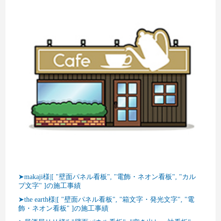
➤makaji様|[ "壁面パネル看板", "電飾・ネオン看板", "カル
プ文字" ]の施工事績
➤the earth様|[ "壁面パネル看板", "箱文字・発光文字", "電
飾・ネオン看板" ]の施工事績