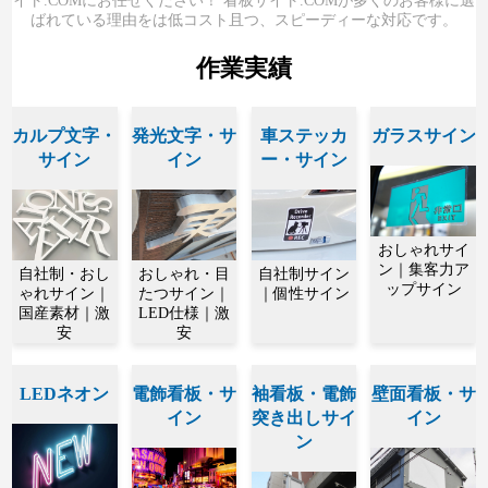
イト.COMにお任せください！ 看板サイト.COMが多くのお客様に選
ばれている理由をは低コスト且つ、スピーディーな対応です。
作業実績
カルプ文字・
発光文字・サ
車ステッカ
ガラスサイン
サイン
イン
ー・サイン
おしゃれサイ
ン｜集客力ア
自社制・おし
おしゃれ・目
自社制サイン
ップサイン
ゃれサイン｜
たつサイン｜
｜個性サイン
国産素材｜激
LED仕様｜激
安
安
LEDネオン
電飾看板・サ
袖看板・電飾
壁面看板・サ
イン
突き出しサイ
イン
ン