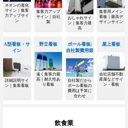
ネオンの進化
サイン｜集客
集客力アップ
集客用メイン
力アップサイ
サイン｜自社
看板｜最高デ
おしゃれサイ
ン
製
ザインサイン
ン｜集客力最
高
A型看板・サ
野立看板
ポール看板|
屋上看板
イン
自社製費用節
遠く集客力最
会社店舗不動
高｜耐久性あ
産屋などサイ
詳細説明サイ
自社製だから
り看板
ン・看板
ン｜集客看板
ポール看板の
費用は予算に
合わせ
飲食業