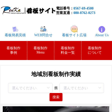
電話番号：
0567-69-4500
営業直通：
080-8762-0273
看板簡易見積
WEB問合せ
看板サイト広場
About Us
看板制作
看板制作
看板制作
看板制作
Menu
事例
料金一覧
について
地域別看板制作実績
県
搜索