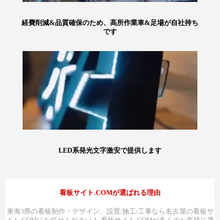
経費削減&品質確保のため、高所作業車&足場が自社持ち
です
LED系発光文字激安で提供します
看板サイト.COMが選ばれる理由
東海3県の看板制作・デザイン、設置/施工/工事なら名古屋の看板サ