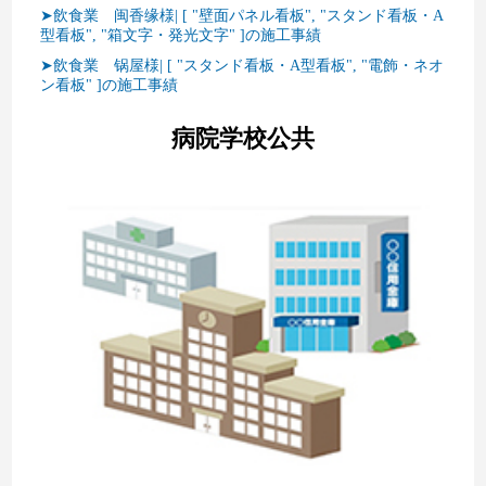
➤飲食業 闽香缘様| [ "壁面パネル看板", "スタンド看板・A
型看板", "箱文字・発光文字" ]の施工事績
➤飲食業 锅屋様| [ "スタンド看板・A型看板", "電飾・ネオ
ン看板" ]の施工事績
病院学校公共