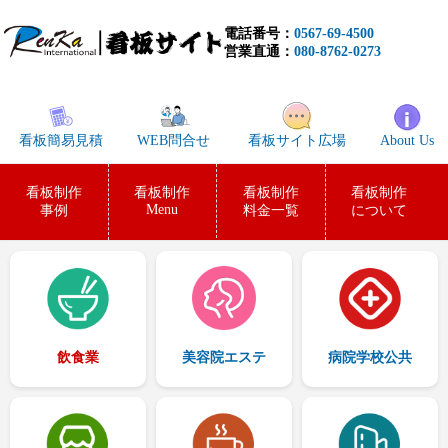
電話番号：
0567-69-4500
営業直通：
080-8762-0273
看板簡易見積
WEB問合せ
看板サイト広場
About Us
看板制作
看板制作
看板制作
看板制作
Menu
事例
料金一覧
について
飲食業
美容院エステ
病院学校公共