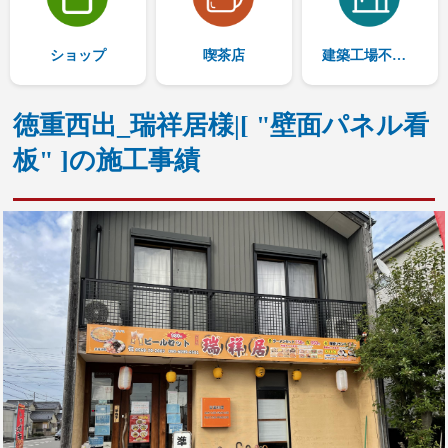
ショップ
喫茶店
建築工場不動産工事
徳重西出_瑞祥居様|[ "壁面パネル看
板" ]の施工事績