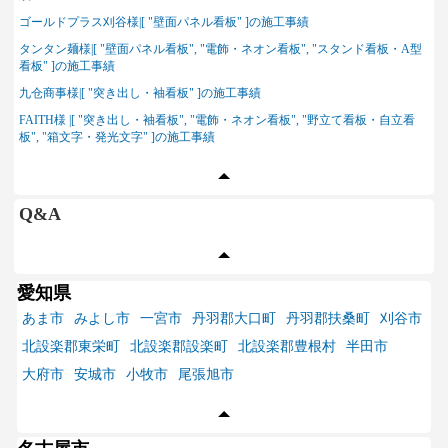
ゴールドプラス刈谷様|[ "壁面パネル看板" ]の施工事績
タンタン麺様|[ "壁面パネル看板", "電飾・ネオン看板", "スタンド看板・A型
看板" ]の施工事績
九仓商事様|[ "突き出し・袖看板" ]の施工事績
FAITH様 |[ "突き出し・袖看板", "電飾・ネオン看板", "野立て看板・自立看
板", "箱文字・発光文字" ]の施工事績
Q&A
愛知県
あま市
みよし市
一宮市
丹羽郡大口町
丹羽郡扶桑町
刈谷市
北設楽郡東栄町
北設楽郡設楽町
北設楽郡豊根村
半田市
大府市
安城市
小牧市
尾張旭市