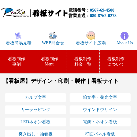
電話番号：
0567-69-4500
営業直通：
080-8762-0273
看板簡易見積
WEB問合せ
看板サイト広場
About Us
看板制作
看板制作
看板制作
看板制作
Menu
事例
料金一覧
について
【看板屋】デザイン・印刷・製作｜看板サイト
カルプ文字
箱文字・発光文字
カーラッピング
ウインドウサイン
LEDネオン看板
電飾・ネオン看板
突き出し・袖看板
壁面パネル看板