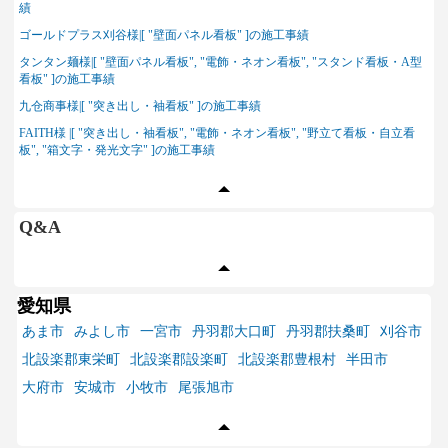
績
ゴールドプラス刈谷様|[ "壁面パネル看板" ]の施工事績
タンタン麺様|[ "壁面パネル看板", "電飾・ネオン看板", "スタンド看板・A型
看板" ]の施工事績
九仓商事様|[ "突き出し・袖看板" ]の施工事績
FAITH様 |[ "突き出し・袖看板", "電飾・ネオン看板", "野立て看板・自立看
板", "箱文字・発光文字" ]の施工事績
Q&A
愛知県
あま市
みよし市
一宮市
丹羽郡大口町
丹羽郡扶桑町
刈谷市
北設楽郡東栄町
北設楽郡設楽町
北設楽郡豊根村
半田市
大府市
安城市
小牧市
尾張旭市