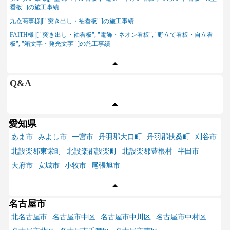
看板" ]の施工事績
九仓商事様|[ "突き出し・袖看板" ]の施工事績
FAITH様 |[ "突き出し・袖看板", "電飾・ネオン看板", "野立て看板・自立看
板", "箱文字・発光文字" ]の施工事績
Q&A
愛知県
あま市
みよし市
一宮市
丹羽郡大口町
丹羽郡扶桑町
刈谷市
北設楽郡東栄町
北設楽郡設楽町
北設楽郡豊根村
半田市
大府市
安城市
小牧市
尾張旭市
名古屋市
北名古屋市
名古屋市中区
名古屋市中川区
名古屋市中村区