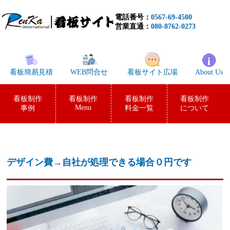
電話番号：
0567-69-4500
営業直通：
080-8762-0273
看板簡易見積
WEB問合せ
看板サイト広場
About Us
看板制作
看板制作
看板制作
看板制作
Menu
事例
料金一覧
について
デザイン費→自社が処理できる場合０円です