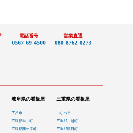
否
電話番号
営業直通
社
0567-69-4500
080-8762-0273
岐阜県の看板屋
三重県の看板屋
下呂市
いなべ市
不破郡垂井町
三重郡川越町
不破郡関ケ原町
三重郡朝日町