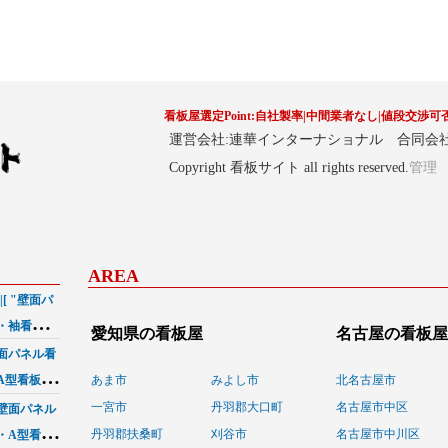
看板屋選定Point:自社製率|中間業者なし|値段交渉可
運営会社:連華インターナショナル 合同会
Copyright 看板サイト all rights reserved.
管理
AREA
[ "壁面パ
・袖看板",
愛知県の看板屋
名古屋の看板屋
]の施工事績
壁面パネル看
あま市
みよし市
北名古屋市
A型看板",
 "電飾・ネ
一宮市
丹羽郡大口町
名古屋市中区
"壁面パネル
績
丹羽郡扶桑町
刈谷市
名古屋市中川区
板・A型看