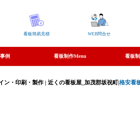
看板簡易見積
WEB問合せ
事例
看板制作Menu
看板制
ン・印刷・製作 | 近くの看板屋_加茂郡坂祝町|
格安看