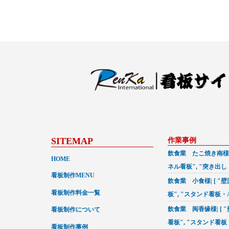
SITEMAP
作業事例
飲食業 たこ焼き南様|
HOME
ネル看板", "突き出し
看板制作MENU
"箱文字・発光文字" 
飲食業 小食様| [ "
看板制作料金一覧
板", "スタンド看板・
"箱文字・発光文字",
飲食業 闽香缘様| [ 
看板制作について
オン看板" ]の施工事
看板", "スタンド看
看板制作事例