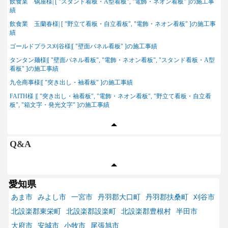
飲食業 锅屋様| [ "スタンド看板・A型看板", "電飾・ネオン看板" ]の施工事
績
飲食業 玉蘭春様| [ "野立て看板・自立看板", "電飾・ネオン看板" ]の施工事
績
ゴールドプラス刈谷様|[ "壁面パネル看板" ]の施工事績
タンタン麺様|[ "壁面パネル看板", "電飾・ネオン看板", "スタンド看板・A型
看板" ]の施工事績
九仓商事様|[ "突き出し・袖看板" ]の施工事績
FAITH様 |[ "突き出し・袖看板", "電飾・ネオン看板", "野立て看板・自立看
板", "箱文字・発光文字" ]の施工事績
Q&A
愛知県
あま市
みよし市
一宮市
丹羽郡大口町
丹羽郡扶桑町
刈谷市
北設楽郡東栄町
北設楽郡設楽町
北設楽郡豊根村
半田市
大府市
安城市
小牧市
尾張旭市