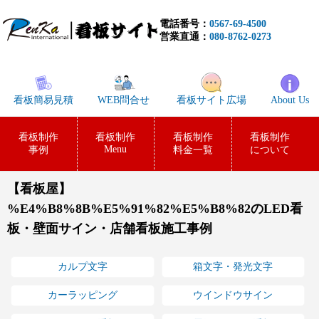
電話番号：
0567-69-4500
営業直通：
080-8762-0273
看板簡易見積
WEB問合せ
看板サイト広場
About Us
看板制作
看板制作
看板制作
看板制作
Menu
事例
料金一覧
について
【看板屋】
%E4%B8%8B%E5%91%82%E5%B8%82のLED看
板・壁面サイン・店舗看板施工事例
カルプ文字
箱文字・発光文字
カーラッピング
ウインドウサイン