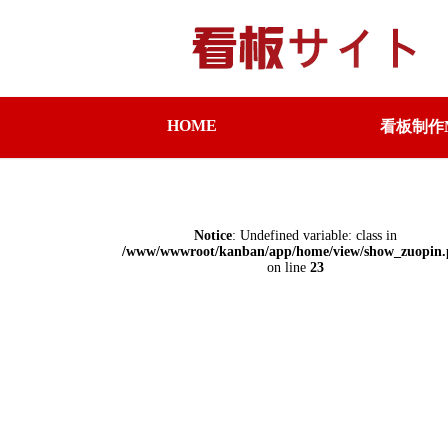
HOME
看板制作M
Notice
: Undefined variable: class in
/www/wwwroot/kanban/app/home/view/show_zuopin
on line
23