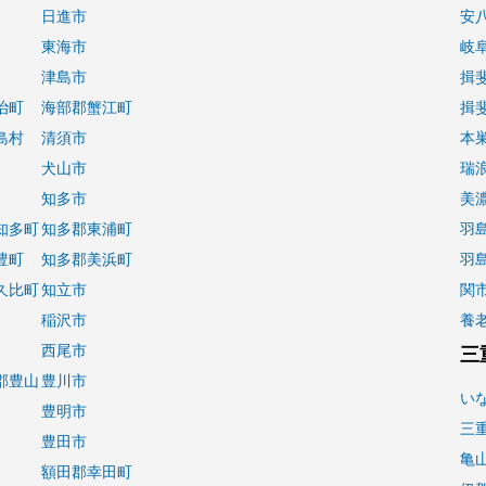
日進市
安
東海市
岐
津島市
揖
治町
海部郡蟹江町
揖
島村
清須市
本
犬山市
瑞
知多市
美
知多町
知多郡東浦町
羽
豊町
知多郡美浜町
羽
久比町
知立市
関
稲沢市
養
西尾市
三
郡豊山
豊川市
い
豊明市
三
豊田市
亀
額田郡幸田町