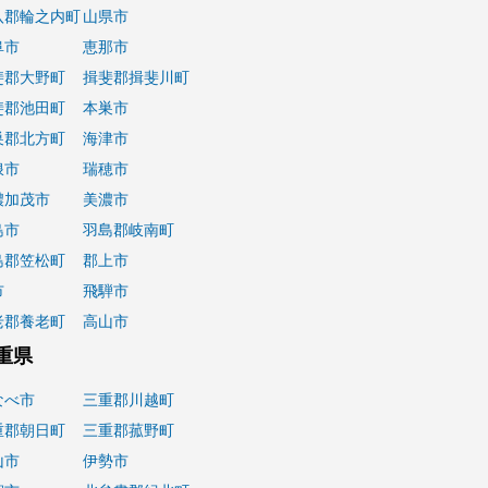
八郡輪之内町
山県市
阜市
恵那市
斐郡大野町
揖斐郡揖斐川町
斐郡池田町
本巣市
巣郡北方町
海津市
浪市
瑞穂市
濃加茂市
美濃市
島市
羽島郡岐南町
島郡笠松町
郡上市
市
飛騨市
老郡養老町
高山市
重県
なべ市
三重郡川越町
重郡朝日町
三重郡菰野町
山市
伊勢市