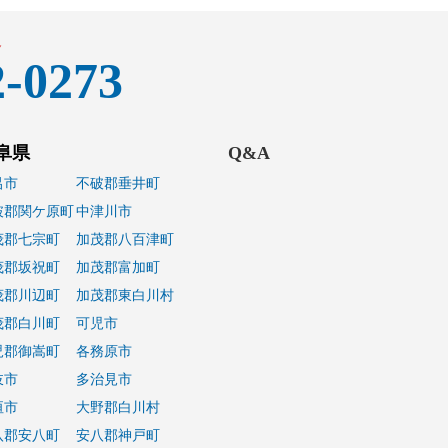
通
2-0273
阜県
Q&A
呂市
不破郡垂井町
破郡関ケ原町
中津川市
茂郡七宗町
加茂郡八百津町
茂郡坂祝町
加茂郡富加町
茂郡川辺町
加茂郡東白川村
茂郡白川町
可児市
児郡御嵩町
各務原市
岐市
多治見市
垣市
大野郡白川村
八郡安八町
安八郡神戸町