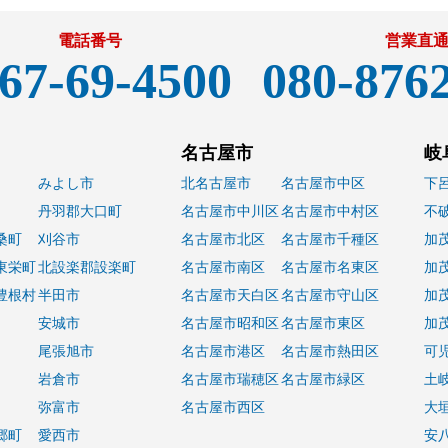
電話番号
営業直
67-69-4500
080-876
名古屋市
岐
みよし市
北名古屋市
名古屋市中区
下
丹羽郡大口町
名古屋市中川区
名古屋市中村区
不
桑町
刈谷市
名古屋市北区
名古屋市千種区
加
東栄町
北設楽郡設楽町
名古屋市南区
名古屋市名東区
加
豊根村
半田市
名古屋市天白区
名古屋市守山区
加
安城市
名古屋市昭和区
名古屋市東区
加
尾張旭市
名古屋市港区
名古屋市熱田区
可
岩倉市
名古屋市瑞穂区
名古屋市緑区
土
弥富市
名古屋市西区
大
郷町
愛西市
安