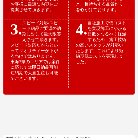
お客様に最適な内容をご
と、長持ちする品質作り
提案させて頂きます。
を心がけております。
3.
スピード対応/スピ
4.
自社施工で低コスト
ード納品ご要望の納
を実現施工にかかる
期に対して最大限答
日数をなるべく軽減
えさせて頂きます。
するため、施工技術
スピード対応だからとい
の高いスタッフが対応い
ってクオリティーが下が
たします。これにより短
るわけではありません。
納期低コストを実現しま
東海3県のエリアでは案件
した。
に応じては即日納品可能
短納期で大量生産も可能
でございます。