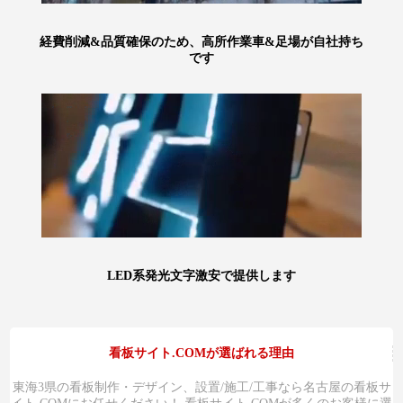
経費削減&品質確保のため、高所作業車&足場が自社持ち
です
LED系発光文字激安で提供します
看板サイト.COMが選ばれる理由
東海3県の看板制作・デザイン、設置/施工/工事なら名古屋の看板サ