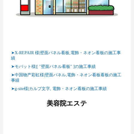
➤X-REPAIR 様|壁面パネル看板,電飾・ネオン看板の施工事
績
➤モバット様|[ "壁面パネル看板" ]の施工事績
➤中国物产彩虹様|壁面パネル,電飾・ネオン看板看板の施工
事績
➤g-site様|カルプ文字, 電飾・ネオン看板の施工事績
美容院エステ