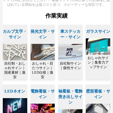
イト.COMにお任せください！ 看板サイト.COMが多くのお客様に選
ばれている理由をは低コスト且つ、スピーディーな対応です。
作業実績
カルプ文字・
発光文字・サ
車ステッカ
ガラスサイン
サイン
イン
ー・サイン
おしゃれサイ
ン｜集客力ア
自社制・おし
おしゃれ・目
自社制サイン
ップサイン
ゃれサイン｜
たつサイン｜
｜個性サイン
国産素材｜激
LED仕様｜激
安
安
LEDネオン
電飾看板・サ
袖看板・電飾
壁面看板・サ
イン
突き出しサイ
イン
ン