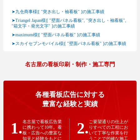
➤九仓商事様|[ "突き出し・袖看板" ]の施工事績
➤Triangel Japan様|[ "壁面パネル看板", "突き出し・袖看板",
"箱文字・発光文字" ]の施工事績
➤maximum様|[ "壁面パネル看板" ]の施工事績
➤スカイセブンモバイル様|[ "壁面パネル看板" ]の施工事績
名古屋の看板印刷・制作・施工専門
各種看板広告に対する
豊富な経験と実績
1.
名古屋で看板広告業
2.
ご要望通りの仕上が
に携わって10年。看
りすべての工程にお
板・広告への豊富な
いて丁寧な作業を行
知見と経験をもとに
うことで的確な施工