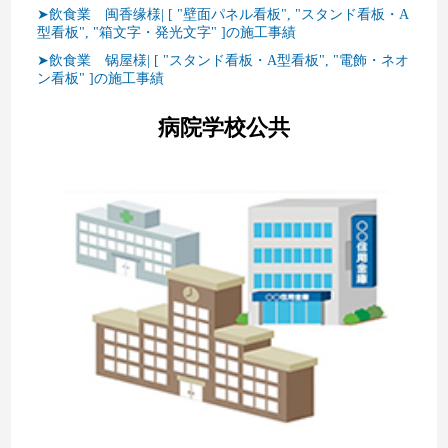
➤飲食業 闽香缘様| [ "壁面パネル看板", "スタンド看板・A
型看板", "箱文字・発光文字" ]の施工事績
➤飲食業 锅屋様| [ "スタンド看板・A型看板", "電飾・ネオ
ン看板" ]の施工事績
病院学校公共