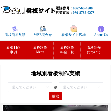
電話番号：
0567-69-4500
営業直通：
080-8762-0273
看板簡易見積
WEB問合せ
看板サイト広場
About Us
看板制作
看板制作
看板制作
看板制作
Menu
事例
料金一覧
について
地域別看板制作実績
県
搜索