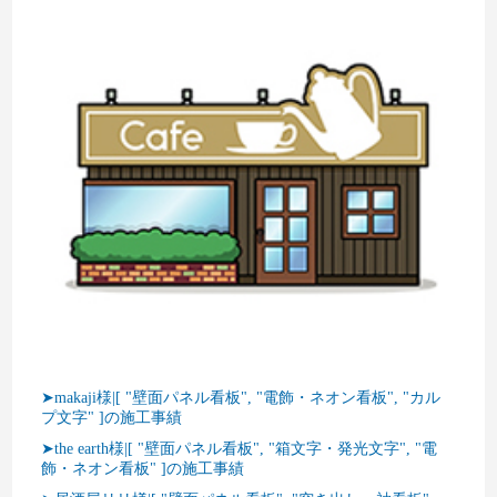
➤makaji様|[ "壁面パネル看板", "電飾・ネオン看板", "カル
プ文字" ]の施工事績
➤the earth様|[ "壁面パネル看板", "箱文字・発光文字", "電
飾・ネオン看板" ]の施工事績