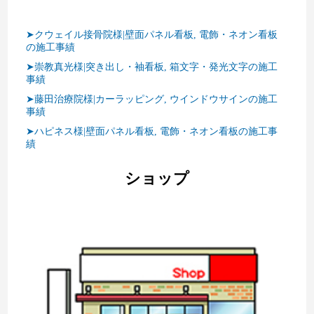
➤クウェイル接骨院様|壁面パネル看板, 電飾・ネオン看板
の施工事績
➤崇教真光様|突き出し・袖看板, 箱文字・発光文字の施工
事績
➤藤田治療院様|カーラッピング, ウインドウサインの施工
事績
➤ハピネス様|壁面パネル看板, 電飾・ネオン看板の施工事
績
ショップ