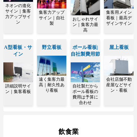
ネオンの進化
サイン｜集客
集客力アップ
集客用メイン
力アップサイ
サイン｜自社
看板｜最高デ
おしゃれサイ
ン
製
ザインサイン
ン｜集客力最
高
A型看板・サ
野立看板
ポール看板|
屋上看板
イン
自社製費用節
遠く集客力最
会社店舗不動
高｜耐久性あ
産屋などサイ
詳細説明サイ
自社製だから
り看板
ン・看板
ン｜集客看板
ポール看板の
費用は予算に
合わせ
飲食業