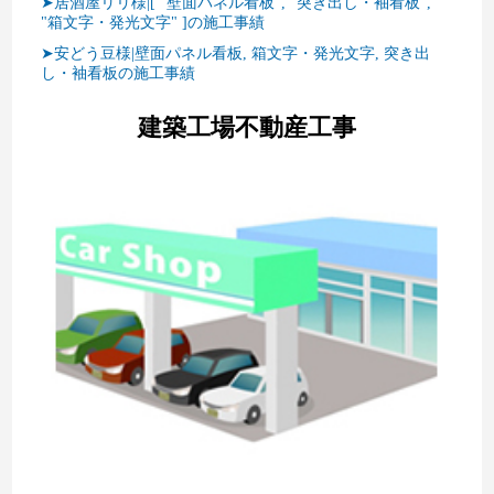
➤居酒屋リリ様|[ "壁面パネル看板", "突き出し・袖看板",
"箱文字・発光文字" ]の施工事績
➤安どう豆様|壁面パネル看板, 箱文字・発光文字, 突き出
し・袖看板の施工事績
建築工場不動産工事